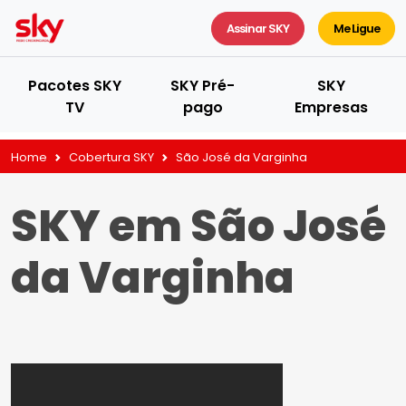
Assinar SKY
Me Ligue
Pacotes SKY
SKY Pré-
SKY
TV
pago
Empresas
Home
Cobertura SKY
São José da Varginha
SKY em São José
da Varginha