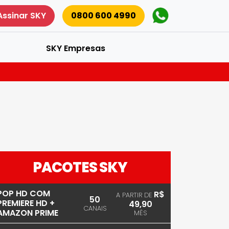
Assinar SKY
0800 600 4990
SKY Empresas
PACOTES SKY
POP HD COM
R$
A PARTIR DE
50
PREMIERE HD +
49,90
CANAIS
AMAZON PRIME
MÊS