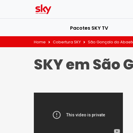
Pacotes SKY TV
Home
Cobertura SKY
São Gonçalo do Abaet
SKY em São G