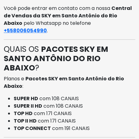
Você pode entrar em contato com a nossa
Central
de Vendas da SKY em Santo Antônio do Rio
Abaixo
pelo Whatsapp no telefone
+558006054990
.
QUAIS OS
PACOTES SKY EM
SANTO ANTÔNIO DO RIO
ABAIXO
?
Planos e
Pacotes SKY em Santo Antônio do Rio
Abaixo
:
SUPER HD
com 108 CANAIS
SUPER II HD
com 108 CANAIS
TOP HD
com 171 CANAIS
TOP II HD
com 171 CANAIS
TOP CONNECT
com 191 CANAIS