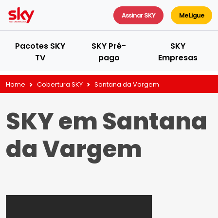
Assinar SKY
Me Ligue
Pacotes SKY
SKY Pré-
SKY
TV
pago
Empresas
Home
Cobertura SKY
Santana da Vargem
SKY em Santana
da Vargem