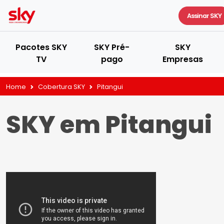
Assinar SKY
Pacotes SKY
SKY Pré-
SKY
TV
pago
Empresas
Home
Cobertura SKY
Pitangui
SKY em Pitangui