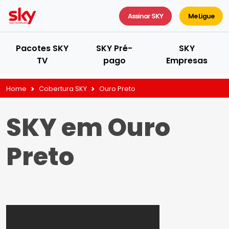
Assinar SKY
Me Ligue
Pacotes SKY
SKY Pré-
SKY
TV
pago
Empresas
Home
Cobertura SKY
Ouro Preto
SKY em Ouro
Preto