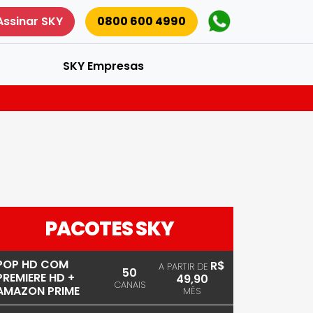
Assinar SKY
0800 600 4990
SKY Empresas
PACOTES SKY
POP HD COM
R$
A PARTIR DE
50
PREMIERE HD +
49,90
CANAIS
AMAZON PRIME
MÊS