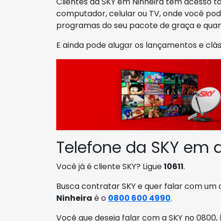
Clientes da SKY em Ninheira tem acesso t
computador, celular ou TV, onde você pode 
programas do seu pacote de graça e quan
E ainda pode alugar os lançamentos e clá
Telefone da SKY em d
Você já é cliente SKY? Ligue
10611
.
Busca contratar SKY e quer falar com um
Ninheira
é o
0800 600 4990
.
Você que deseja falar com a SKY no 0800,