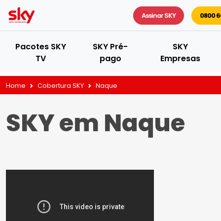
Assinar SKY
0800 6
Pacotes SKY
SKY Pré-
SKY
TV
pago
Empresas
Home
Cobertura SKY
Naque
SKY em Naque