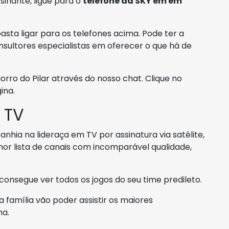
sinante, ligue para o
telefone da SKY em em
asta ligar para os telefones acima. Pode ter a
nsultores especialistas em oferecer o que há de
o do Pilar através do nosso chat. Clique no
ina.
 TV
nhia na lideraça em TV por assinatura via satélite,
lhor lista de canais com incomparável qualidade,
onsegue ver todos os jogos do seu time predileto.
ua família vão poder assistir os maiores
ma.