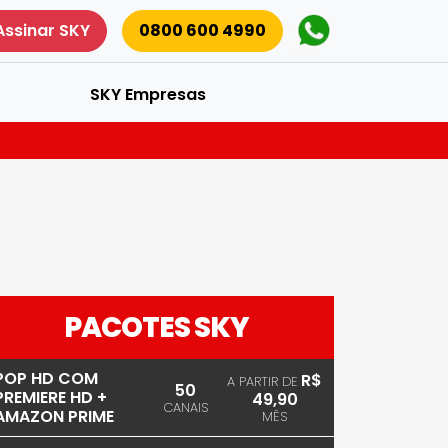
Assinar SKY
0800 600 4990
SKY Empresas
PACOTES SKY
POP HD COM
R$
A PARTIR DE
50
PREMIERE HD +
49,90
CANAIS
AMAZON PRIME
MÊS