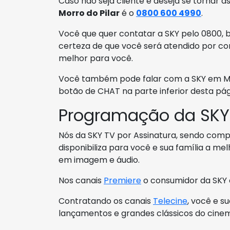
Caso não seja cliente e deseja se tornar as
Morro do Pilar
é o
0800 600 4990
.
Você que quer contatar a SKY pelo 0800, b
certeza de que você será atendido por co
melhor para você.
Você também pode falar com a SKY em Morr
botão de CHAT na parte inferior desta pág
Programação da SKY
Nós da SKY TV por Assinatura, sendo compa
disponibiliza para você e sua família a me
em imagem e áudio.
Nos canais
Premiere
o consumidor da SKY c
Contratando os canais
Telecine
, você e s
lançamentos e grandes clássicos do cine