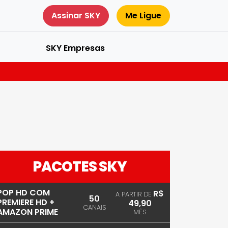
Assinar SKY
Me Ligue
SKY Empresas
PACOTES SKY
POP HD COM
R$
A PARTIR DE
50
PREMIERE HD +
49,90
CANAIS
AMAZON PRIME
MÊS