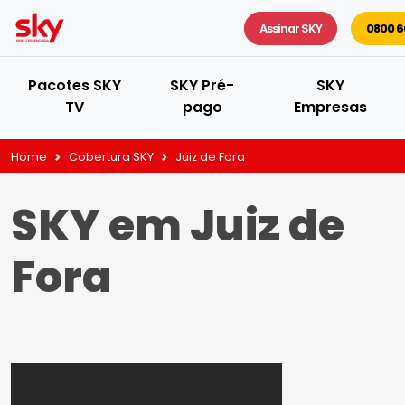
Assinar SKY
0800 6
Pacotes SKY
SKY Pré-
SKY
TV
pago
Empresas
Home
Cobertura SKY
Juiz de Fora
SKY em Juiz de
Fora