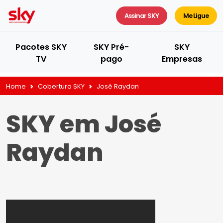
Assinar SKY
Me Ligue
Pacotes SKY
SKY Pré-
SKY
TV
pago
Empresas
Home
Cobertura SKY
José Raydan
SKY em José
Raydan