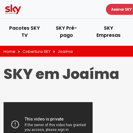
Assinar SKY
Pacotes SKY
SKY Pré-
SKY
TV
pago
Empresas
Home
Cobertura SKY
Joaíma
SKY em Joaíma