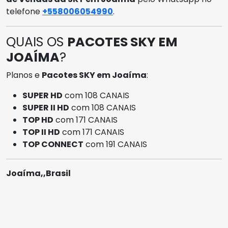
telefone
+558006054990
.
QUAIS OS
PACOTES SKY EM
JOAÍMA
?
Planos e
Pacotes SKY em Joaíma
:
SUPER HD
com 108 CANAIS
SUPER II HD
com 108 CANAIS
TOP HD
com 171 CANAIS
TOP II HD
com 171 CANAIS
TOP CONNECT
com 191 CANAIS
Joaíma,,Brasil