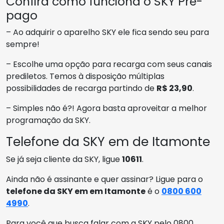
Confira como funciona o SKY Pré-
pago
– Ao adquirir o aparelho SKY ele fica sendo seu para
sempre!
– Escolhe uma opção para recarga com seus canais
prediletos. Temos à disposição múltiplas
possibilidades de recarga partindo de
R$ 23,90
.
– Simples não é?! Agora basta aproveitar a melhor
programação da SKY.
Telefone da SKY em de Itamonte
Se já seja cliente da SKY, ligue
10611
.
Ainda não é assinante e quer assinar? Ligue para o
telefone da SKY em em Itamonte
é o
0800 600
4990
.
Para você que busca falar com a SKY pelo 0800,