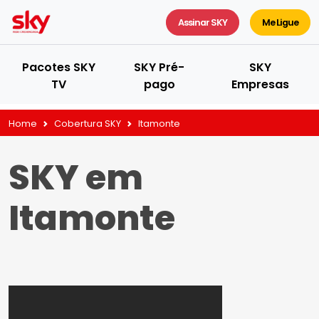
Assinar SKY
Me Ligue
Pacotes SKY
SKY Pré-
SKY
TV
pago
Empresas
Home
Cobertura SKY
Itamonte
SKY em
Itamonte