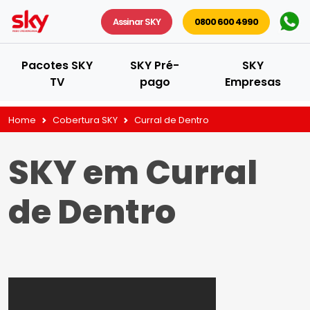
Assinar SKY
0800 600 4990
Pacotes SKY
SKY Pré-
SKY
TV
pago
Empresas
Home
Cobertura SKY
Curral de Dentro
SKY em Curral
de Dentro