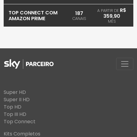
R$
A PARTIR DE
TOP CONNECT COM
187
359,90
AMAZON PRIME
CANAIS
MÊS
Super HD
Super II HD
Top HD
Top III HD
Top Connect
Kits Completos