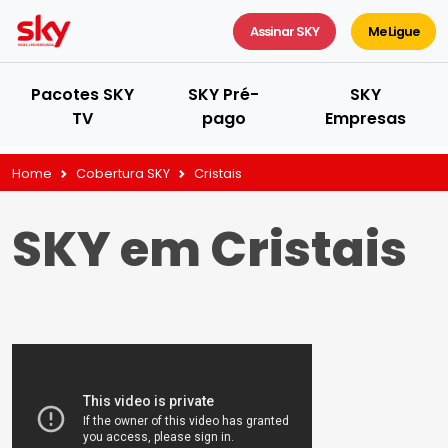
Assinar SKY
Me Ligue
Pacotes SKY
SKY Pré-
SKY
TV
pago
Empresas
Home
Cobertura SKY
Cristais
SKY em Cristais