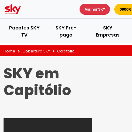
Assinar SKY
0800 6
Pacotes SKY
SKY Pré-
SKY
TV
pago
Empresas
Home
Cobertura SKY
Capitólio
SKY em
Capitólio