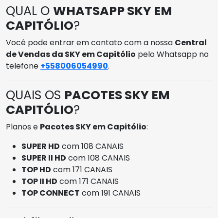
QUAL O
WHATSAPP SKY EM
CAPITÓLIO
?
Você pode entrar em contato com a nossa
Central
de Vendas da SKY em Capitólio
pelo Whatsapp no
telefone
+558006054990
.
QUAIS OS
PACOTES SKY EM
CAPITÓLIO
?
Planos e
Pacotes SKY em Capitólio
:
SUPER HD
com 108 CANAIS
SUPER II HD
com 108 CANAIS
TOP HD
com 171 CANAIS
TOP II HD
com 171 CANAIS
TOP CONNECT
com 191 CANAIS