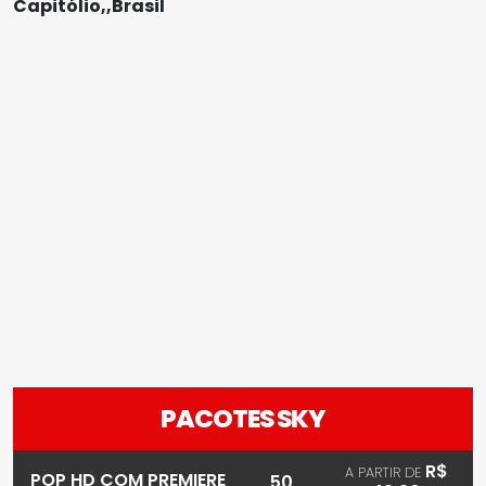
Capitólio,,Brasil
PACOTES SKY
R$
A PARTIR DE
POP HD COM PREMIERE
50