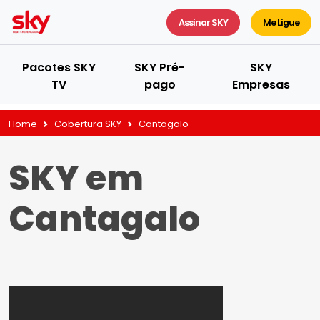
Assinar SKY
Me Ligue
Pacotes SKY
SKY Pré-
SKY
TV
pago
Empresas
Home
Cobertura SKY
Cantagalo
SKY em
Cantagalo