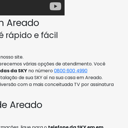
m Areado
 rápido e fácil
nosso site.
ferecemos várias opções de atendimento. Você
ndas da SKY
no número
0800 600 4990
talação de sua SKY aí na sua casa em Areado.
diversão com a mais conceituada TV por assinatura
de Areado
rmações, ligue para o
telefone da SKY em em