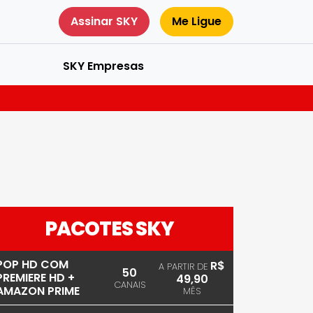
Assinar SKY
Me Ligue
SKY Empresas
PACOTES SKY
POP HD COM
R$
A PARTIR DE
50
PREMIERE HD +
49,90
CANAIS
AMAZON PRIME
MÊS