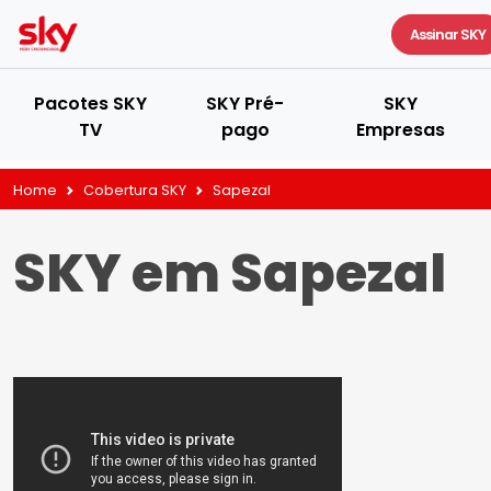
Assinar SKY
Pacotes SKY
SKY Pré-
SKY
TV
pago
Empresas
Home
Cobertura SKY
Sapezal
SKY em Sapezal