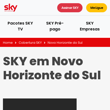
Assinar SKY
Me Ligue
Pacotes SKY
SKY Pré-
SKY
TV
pago
Empresas
Home
Cobertura SKY
Novo Horizonte do Sul
SKY em Novo
Horizonte do Sul