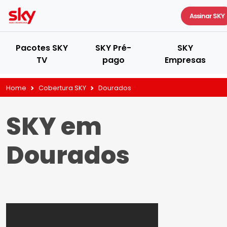
Assinar SKY
Pacotes SKY
SKY Pré-
SKY
TV
pago
Empresas
Home
Cobertura SKY
Dourados
SKY em
Dourados