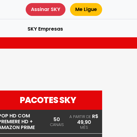
Assinar SKY
Me Ligue
SKY Empresas
PACOTES SKY
POP HD COM
R$
A PARTIR DE
50
PREMIERE HD +
49,90
CANAIS
AMAZON PRIME
MÊS