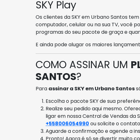
SKY Play
Os clientes da SKY em Urbano Santos te
computador, celular ou na sua TV, você pod
programas do seu pacote de graça e quan
E ainda pode alugar os maiores lançament
COMO ASSINAR UM
P
SANTOS
?
Para
assinar a SKY em Urbano Santos
sã
Escolha o pacote SKY de sua preferênci
Realize seu pedido aqui mesmo. Ofer
ligar em nossa Central de Vendas da 
+558006054990
ou solicite o contat
Aguarde a confirmação e agende a ins
Pronto! Agora é só se divertir muito c