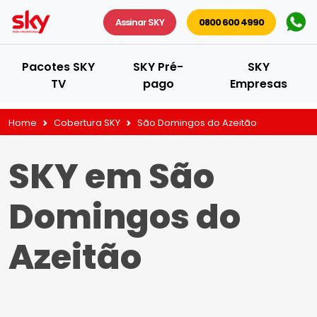
Assinar SKY
0800 600 4990
Pacotes SKY
SKY Pré-
SKY
TV
pago
Empresas
Home
Cobertura SKY
São Domingos do Azeitão
SKY em São
Domingos do
Azeitão