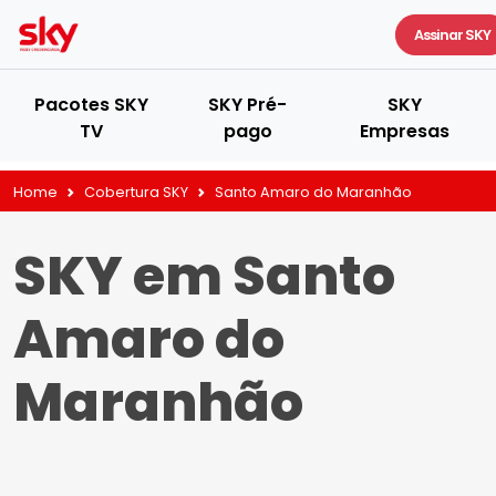
Assinar SKY
Pacotes SKY
SKY Pré-
SKY
TV
pago
Empresas
Home
Cobertura SKY
Santo Amaro do Maranhão
SKY em Santo
Amaro do
Maranhão