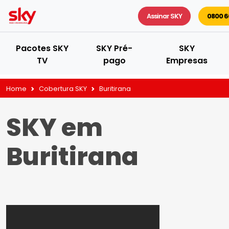
Assinar SKY
0800 6
Pacotes SKY
SKY Pré-
SKY
TV
pago
Empresas
Home
Cobertura SKY
Buritirana
SKY em
Buritirana