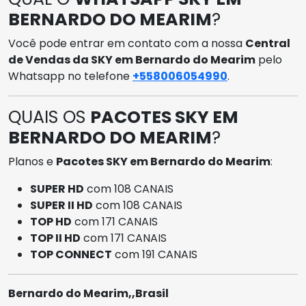
BERNARDO DO MEARIM
?
Você pode entrar em contato com a nossa
Central
de Vendas da SKY em Bernardo do Mearim
pelo
Whatsapp no telefone
+558006054990
.
QUAIS OS
PACOTES SKY EM
BERNARDO DO MEARIM
?
Planos e
Pacotes SKY em Bernardo do Mearim
:
SUPER HD
com 108 CANAIS
SUPER II HD
com 108 CANAIS
TOP HD
com 171 CANAIS
TOP II HD
com 171 CANAIS
TOP CONNECT
com 191 CANAIS
Bernardo do Mearim,,Brasil