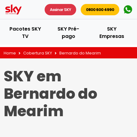
Assinar SKY
0800 600 4990
Pacotes SKY
SKY Pré-
SKY
TV
pago
Empresas
Home
Cobertura SKY
Bernardo do Mearim
SKY em
Bernardo do
Mearim