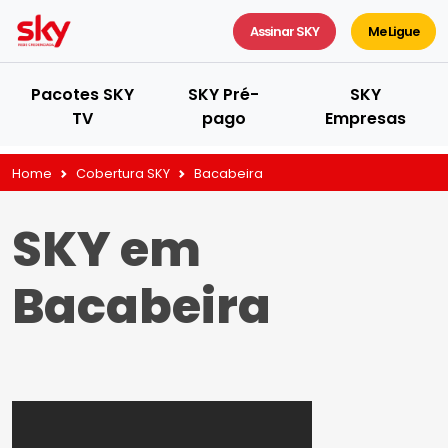
Assinar SKY
Me Ligue
Pacotes SKY
SKY Pré-
SKY
TV
pago
Empresas
Home
Cobertura SKY
Bacabeira
SKY em
Bacabeira