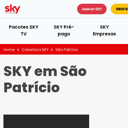
Assinar SKY
0800 6
Pacotes SKY
SKY Pré-
SKY
TV
pago
Empresas
Home
Cobertura SKY
São Patrício
SKY em São
Patrício