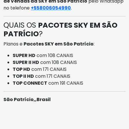
de Vendas da SKY em São Patrício
pelo Whatsapp
no telefone
+558006054990
.
QUAIS OS
PACOTES SKY EM SÃO
PATRÍCIO
?
Planos e
Pacotes SKY em São Patrício
:
SUPER HD
com 108 CANAIS
SUPER II HD
com 108 CANAIS
TOP HD
com 171 CANAIS
TOP II HD
com 171 CANAIS
TOP CONNECT
com 191 CANAIS
São Patrício,,Brasil