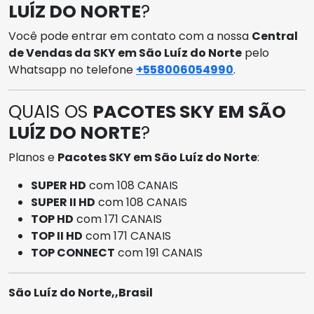
LUÍZ DO NORTE
?
Você pode entrar em contato com a nossa
Central
de Vendas da SKY em São Luíz do Norte
pelo
Whatsapp no telefone
+558006054990
.
QUAIS OS
PACOTES SKY EM SÃO
LUÍZ DO NORTE
?
Planos e
Pacotes SKY em São Luíz do Norte
:
SUPER HD
com 108 CANAIS
SUPER II HD
com 108 CANAIS
TOP HD
com 171 CANAIS
TOP II HD
com 171 CANAIS
TOP CONNECT
com 191 CANAIS
São Luíz do Norte,,Brasil