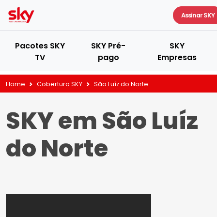
Assinar SKY
Pacotes SKY
SKY Pré-
SKY
TV
pago
Empresas
Home
Cobertura SKY
São Luíz do Norte
SKY em São Luíz
do Norte