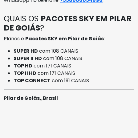
Whatsapp no telefone
+558006054990
.
QUAIS OS
PACOTES SKY EM PILAR
DE GOIÁS
?
Planos e
Pacotes SKY em Pilar de Goiás
:
SUPER HD
com 108 CANAIS
SUPER II HD
com 108 CANAIS
TOP HD
com 171 CANAIS
TOP II HD
com 171 CANAIS
TOP CONNECT
com 191 CANAIS
Pilar de Goiás,,Brasil