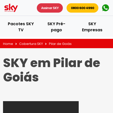
Assinar SKY
0800 600 4990
Pacotes SKY
SKY Pré-
SKY
TV
pago
Empresas
Home
Cobertura SKY
Pilar de Goiás
SKY em Pilar de
Goiás