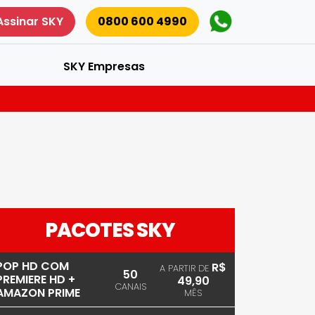
Assinar SKY
0800 600 4990
SKY Empresas
PACOTES SKY
POP HD COM
R$
A PARTIR DE
50
PREMIERE HD +
49,90
CANAIS
AMAZON PRIME
MÊS