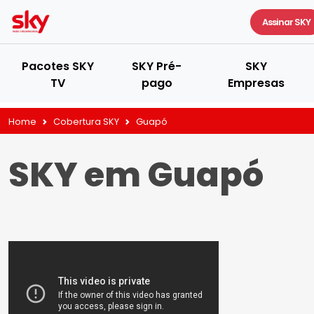
Assinar SKY
Pacotes SKY
SKY Pré-
SKY
TV
pago
Empresas
Home
Cobertura SKY
Guapó
SKY em Guapó