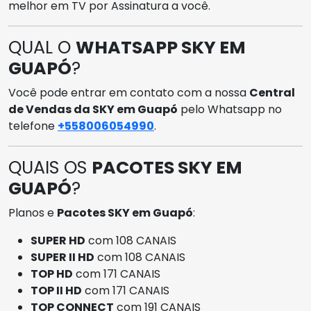
melhor em TV por Assinatura a você.
QUAL O
WHATSAPP SKY EM
GUAPÓ
?
Você pode entrar em contato com a nossa
Central
de Vendas da SKY em Guapó
pelo Whatsapp no
telefone
+558006054990
.
QUAIS OS
PACOTES SKY EM
GUAPÓ
?
Planos e
Pacotes SKY em Guapó
:
SUPER HD
com 108 CANAIS
SUPER II HD
com 108 CANAIS
TOP HD
com 171 CANAIS
TOP II HD
com 171 CANAIS
TOP CONNECT
com 191 CANAIS