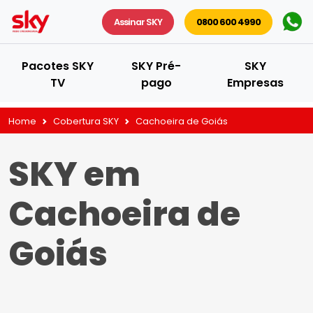
Assinar SKY
0800 600 4990
Pacotes SKY
SKY Pré-
SKY
TV
pago
Empresas
Home
Cobertura SKY
Cachoeira de Goiás
SKY em
Cachoeira de
Goiás