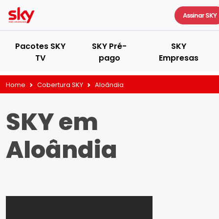
Assinar SKY
Pacotes SKY
SKY Pré-
SKY
TV
pago
Empresas
Home
Cobertura SKY
Aloândia
SKY em
Aloândia