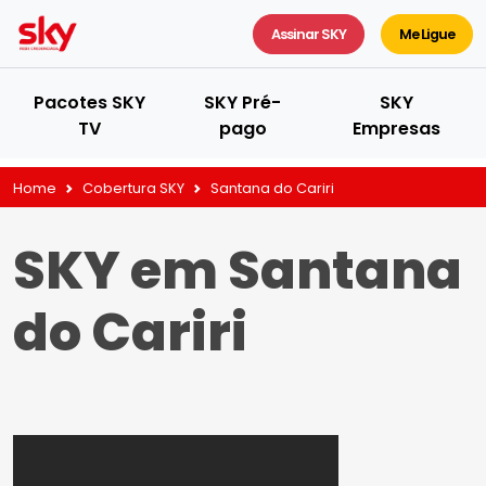
Assinar SKY
Me Ligue
Pacotes SKY
SKY Pré-
SKY
TV
pago
Empresas
Home
Cobertura SKY
Santana do Cariri
SKY em Santana
do Cariri