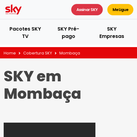
Assinar SKY
Me Ligue
Pacotes SKY
SKY Pré-
SKY
TV
pago
Empresas
Home
Cobertura SKY
Mombaça
SKY em
Mombaça