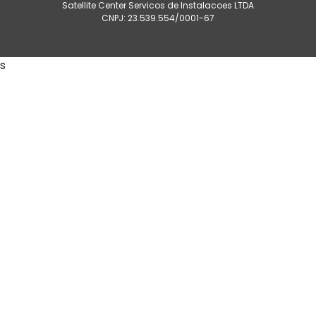
Satellite Center Servicos de Instalacoes LTDA
CNPJ: 23.539.554/0001-67
s