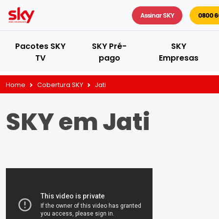
Assinar SKY
0800 6
Pacotes SKY
SKY Pré-
SKY
TV
pago
Empresas
Home
Cobertura SKY
Jati
SKY em Jati