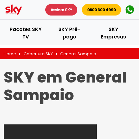
Assinar SKY
0800 600 4990
Pacotes SKY
SKY Pré-
SKY
TV
pago
Empresas
Home
Cobertura SKY
General Sampaio
SKY em General
Sampaio