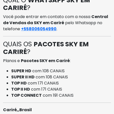
QUAL O
WHATSAPP SKY EM
CARIRÉ
?
Você pode entrar em contato com a nossa
Central
de Vendas da SKY em Cariré
pelo Whatsapp no
telefone
+558006054990
.
QUAIS OS
PACOTES SKY EM
CARIRÉ
?
Planos e
Pacotes SKY em Cariré
:
SUPER HD
com 108 CANAIS
SUPER II HD
com 108 CANAIS
TOP HD
com 171 CANAIS
TOP II HD
com 171 CANAIS
TOP CONNECT
com 191 CANAIS
Cariré,,Brasil