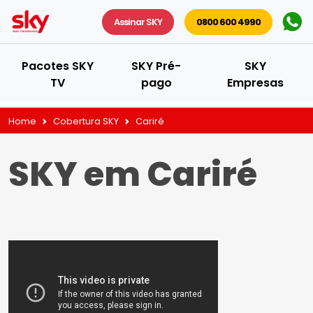
Assinar SKY
0800 600 4990
Pacotes SKY
SKY Pré-
SKY
TV
pago
Empresas
Home
Cobertura SKY
Cariré
SKY em Cariré