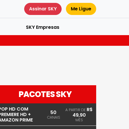
Assinar SKY
Me Ligue
SKY Empresas
PACOTES SKY
POP HD COM
R$
A PARTIR DE
50
PREMIERE HD +
49,90
CANAIS
AMAZON PRIME
MÊS