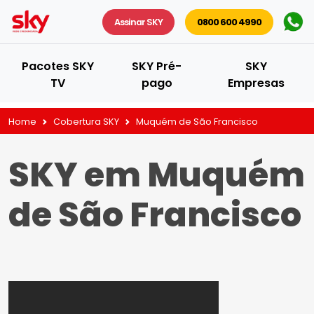
Assinar SKY
0800 600 4990
Pacotes SKY
SKY Pré-
SKY
TV
pago
Empresas
Home
Cobertura SKY
Muquém de São Francisco
SKY em Muquém
de São Francisco