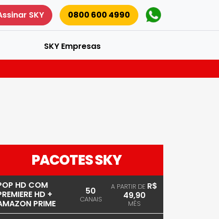
Assinar SKY
0800 600 4990
SKY Empresas
PACOTES SKY
POP HD COM
R$
A PARTIR DE
50
PREMIERE HD +
49,90
CANAIS
AMAZON PRIME
MÊS