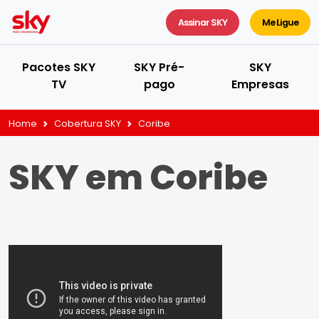
Assinar SKY
Me Ligue
Pacotes SKY
SKY Pré-
SKY
TV
pago
Empresas
Home
Cobertura SKY
Coribe
SKY em Coribe