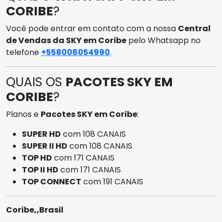
CORIBE
?
Você pode entrar em contato com a nossa
Central
de Vendas da SKY em Coribe
pelo Whatsapp no
telefone
+558006054990
.
QUAIS OS
PACOTES SKY EM
CORIBE
?
Planos e
Pacotes SKY em Coribe
:
SUPER HD
com 108 CANAIS
SUPER II HD
com 108 CANAIS
TOP HD
com 171 CANAIS
TOP II HD
com 171 CANAIS
TOP CONNECT
com 191 CANAIS
Coribe,,Brasil