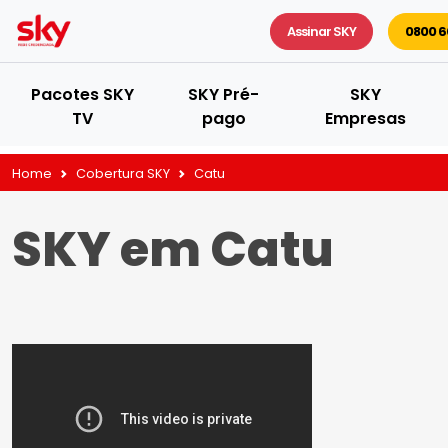
Assinar SKY
0800 6
Pacotes SKY
SKY Pré-
SKY
TV
pago
Empresas
Home
Cobertura SKY
Catu
SKY em Catu