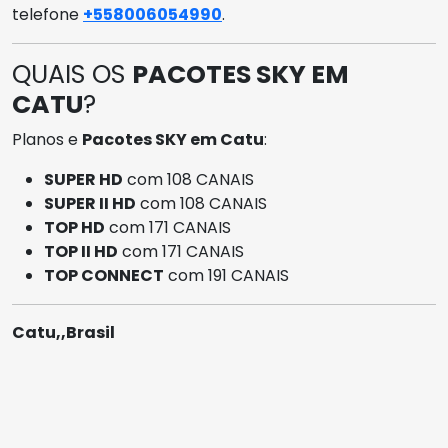
telefone
+558006054990
.
QUAIS OS
PACOTES SKY EM
CATU
?
Planos e
Pacotes SKY em Catu
:
SUPER HD
com 108 CANAIS
SUPER II HD
com 108 CANAIS
TOP HD
com 171 CANAIS
TOP II HD
com 171 CANAIS
TOP CONNECT
com 191 CANAIS
Catu,,Brasil