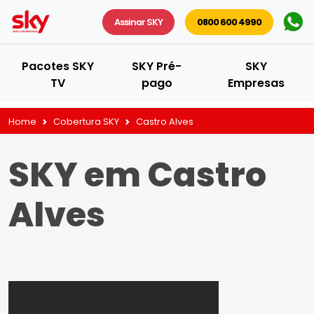
Assinar SKY
0800 600 4990
Pacotes SKY
SKY Pré-
SKY
TV
pago
Empresas
Home
Cobertura SKY
Castro Alves
SKY em Castro
Alves