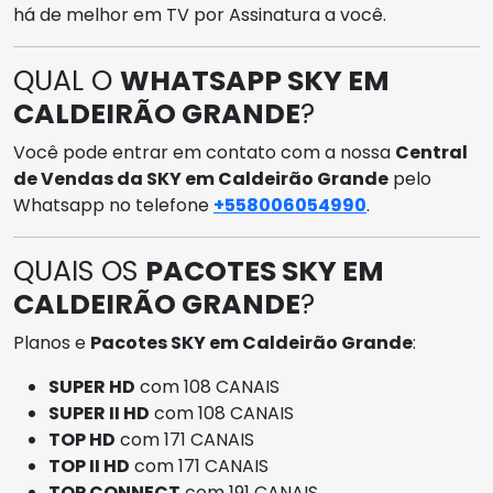
há de melhor em TV por Assinatura a você.
QUAL O
WHATSAPP SKY EM
CALDEIRÃO GRANDE
?
Você pode entrar em contato com a nossa
Central
de Vendas da SKY em Caldeirão Grande
pelo
Whatsapp no telefone
+558006054990
.
QUAIS OS
PACOTES SKY EM
CALDEIRÃO GRANDE
?
Planos e
Pacotes SKY em Caldeirão Grande
:
SUPER HD
com 108 CANAIS
SUPER II HD
com 108 CANAIS
TOP HD
com 171 CANAIS
TOP II HD
com 171 CANAIS
TOP CONNECT
com 191 CANAIS