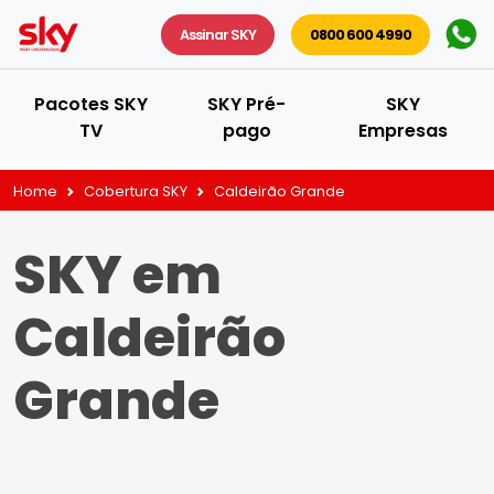
Assinar SKY
0800 600 4990
Pacotes SKY
SKY Pré-
SKY
TV
pago
Empresas
Home
Cobertura SKY
Caldeirão Grande
SKY em
Caldeirão
Grande