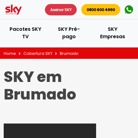
Assinar SKY
0800 600 4990
Pacotes SKY
SKY Pré-
SKY
TV
pago
Empresas
Home
Cobertura SKY
Brumado
SKY em
Brumado