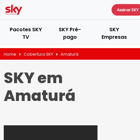
Assinar SKY
Pacotes SKY
SKY Pré-
SKY
TV
pago
Empresas
Home
Cobertura SKY
Amaturá
SKY em
Amaturá